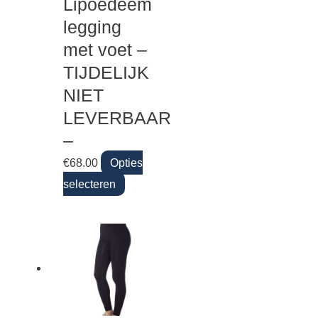
Lipoedeem
legging
met voet –
TIJDELIJK
NIET
LEVERBAAR
–
€
68.00
Opties
selecteren