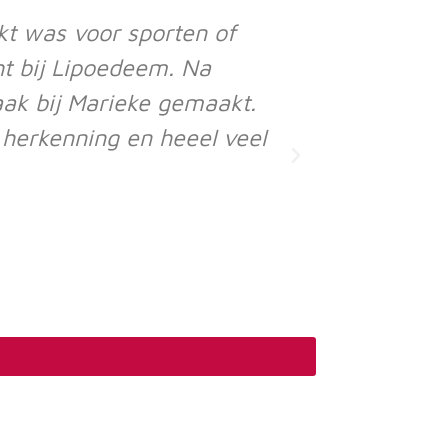
kt was voor sporten of
Dat gaat wel
ht bij Lipoedeem. Na
verwachten
ak bij Marieke gemaakt.
verhuizing
 herkenning en heeel veel
weerslag op