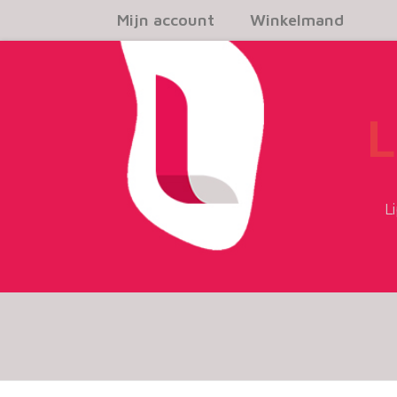
Mijn account
Winkelmand
L
L