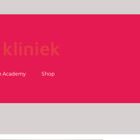
kliniek
m Academy
Shop