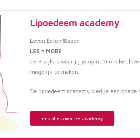
Lipoedeem academy
L
even
E
eten
S
lapen
LES = MORE
De 3 pijlers waar jij je op richt om het l
mogelijk te maken.
De lipoedeem academy bied je een goede 
Lees alles over de academy!