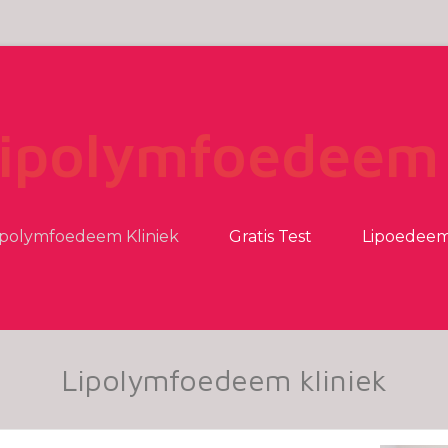
ipolymfoedeem 
ipolymfoedeem Kliniek
Gratis Test
Lipoedee
Lipolymfoedeem kliniek