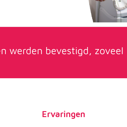
en werden bevestigd, zoveel
Ervaringen