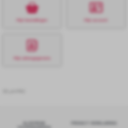
Mijn bestellingen
Mijn account
Mijn adresgegevens
[ld_profile]
ALGEMENE
PRIVACY VERKLARING
VOORWAARDEN