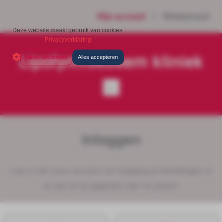
Mijn account
Winkelmand
Deze website maakt gebruik van cookies.
Privacyverklaring
Lipolymfoedeem kliniek
Alleen functioneel
Alles accepteren
Inloggen
Log in met jouw account om toegang je bestellingen in
te zien en je gegevens aan te passen.