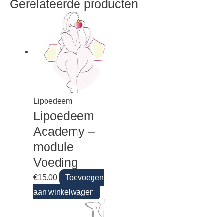
Gerelateerde producten
Lipoedeem
Lipoedeem
Academy –
module
Voeding
€
15.00
Toevoegen
aan winkelwagen