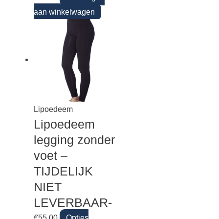
aan winkelwagen
Lipoedeem
Lipoedeem
legging zonder
voet –
TIJDELIJK
NIET
LEVERBAAR-
€
55.00
Opties