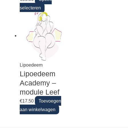
selecteren
Lipoedeem
Lipoedeem
Academy –
module Leef
€
17.50
Toevoegen
aan winkelwagen