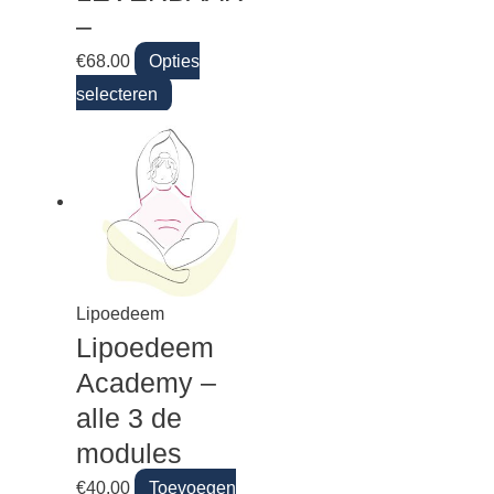
–
€
68.00
Opties
selecteren
Lipoedeem
Lipoedeem
Academy –
alle 3 de
modules
€
40.00
Toevoegen