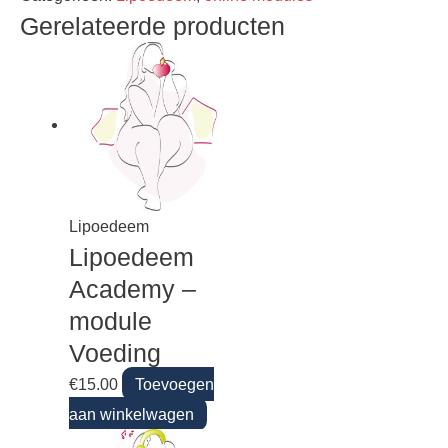
Gerelateerde producten
Lipoedeem
Lipoedeem
Academy –
module
Voeding
€
15.00
Toevoegen
aan winkelwagen